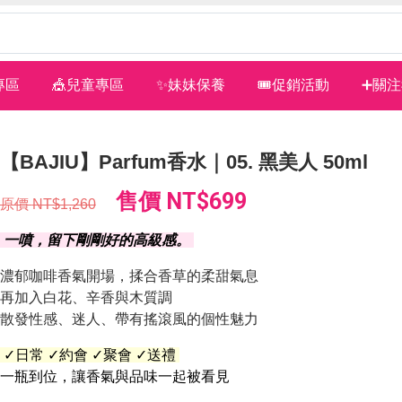
專區
🎪兒童專區
✨妹妹保養
🎟促銷活動
➕關
【BAJIU】Parfum香水｜05. 黑美人 50ml
售價
NT$699
原價
NT$1,260
一噴，留下剛剛好的高級感。
濃郁咖啡香氣開場，揉合香草的柔甜氣息
再加入白花、辛香與木質調
散發性感、迷人、帶有搖滾風的個性魅力
✓日常 ✓約會 ✓聚會 ✓送禮
一瓶到位，讓香氣與品味一起被看見