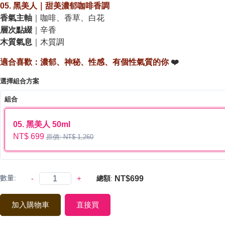
05. 黑美人｜甜美濃郁咖啡香調
香氣主軸
｜咖啡、香草、白花
層次點綴
｜辛香
木質氣息
｜木質調
適合喜歡：濃郁、神秘、性感、有個性氣質的你
❤️
選擇組合方案
組合
05. 黑美人 50ml
NT$ 699
原價: NT$ 1,260
數量:
-
+
NT$699
總額
:
加入購物車
直接買