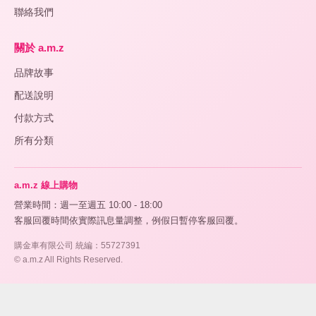
術
聯絡我們
🌷
關於 a.m.z
美
+
品牌故事
肌
護
配送說明
膚
付款方式
保
+
所有分類
健
養
生
a.m.z 線上購物
營業時間：週一至週五 10:00 - 18:00
生
+
客服回覆時間依實際訊息量調整，例假日暫停客服回覆。
活
購金車有限公司 統編：55727391
居
© a.m.z All Rights Reserved.
家
香
+
氛