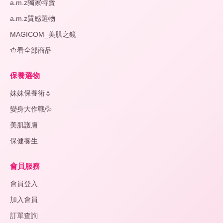
a.m.z獨家特賣
a.m.z質感選物
保
溫
MAGICOM_美肌之鏡
杯/
查看全部商品
燜
燒
杯
保養選物
🥤
妹妹保養術🌷
變身大作戰💦
變
+
身
美肌護膚
大
作
保健養生
戰
💦
會員服務
會員登入
妹
+
妹
加入會員
保
訂單查詢
養