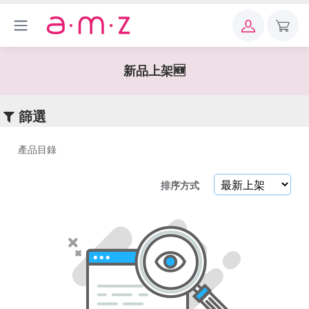
×
關
鍵
新品上架🆕
字
篩選
產品目錄
產
排序方式
品
目
錄
新
品
上