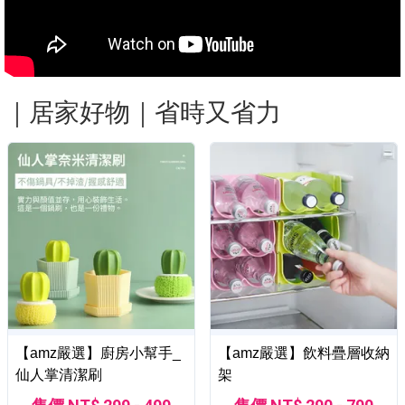
｜居家好物｜省時又省力
【amz嚴選】廚房小幫手_
【amz嚴選】飲料疊層收納
仙人掌清潔刷
架