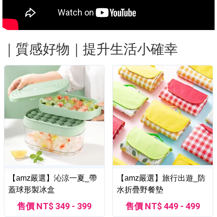
｜質感好物｜提升生活小確幸
【amz嚴選】沁涼一夏_帶
【amz嚴選】旅行出遊_防
蓋球形製冰盒
水折疊野餐墊
售價 NT$ 349 - 399
售價 NT$ 449 - 499