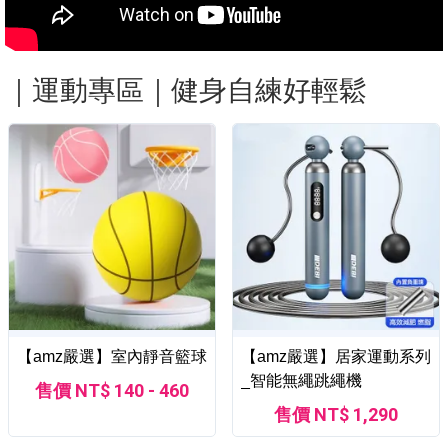
｜運動專區｜健身自練好輕鬆
【amz嚴選】室內靜音籃球
【amz嚴選】居家運動系列
_智能無繩跳繩機
售價 NT$ 140 - 460
售價 NT$ 1,290