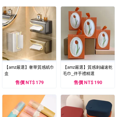
【amz嚴選】奢華質感紙巾
【amz嚴選】質感刺繡速乾
盒
毛巾_伴手禮精選
售價 NT$ 179
售價 NT$ 190