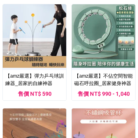
【amz嚴選】彈力乒乓球訓
【amz嚴選】不佔空間智能
練器_居家的自練神器
磁石呼拉圈_居家健身神器
售價 NT$ 590
售價 NT$ 990 - 1,040