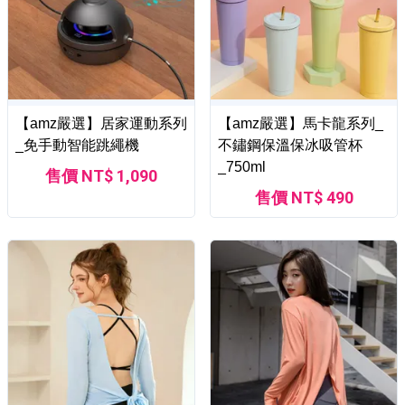
【amz嚴選】居家運動系列
【amz嚴選】馬卡龍系列_
_免手動智能跳繩機
不鏽鋼保溫保冰吸管杯
_750ml
售價 NT$ 1,090
售價 NT$ 490