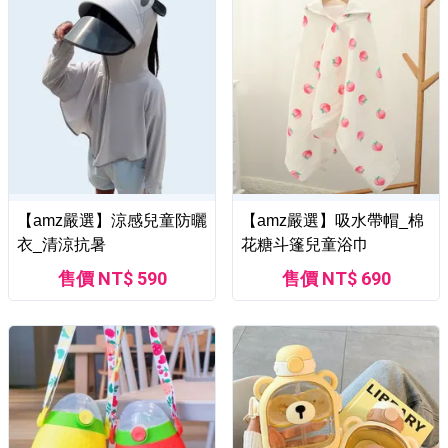
【amz嚴選】涼感兒童防曬
【amz嚴選】吸水帶帽_棉
衣_清涼抗暑
花糖斗篷兒童浴巾
售價 NT$ 590
售價 NT$ 690