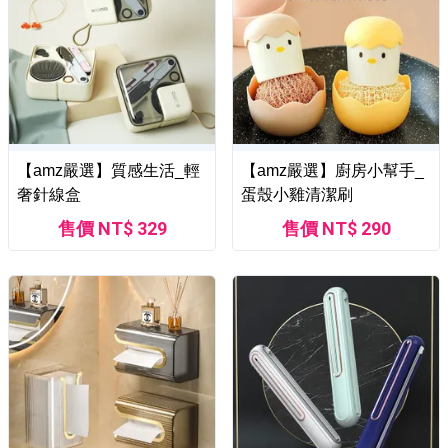
【amz嚴選】質感生活_輕
【amz嚴選】廚房小幫手_
奢針線盒
蛋殼小雞清潔刷
售價 NT$ 329
售價 NT$ 290