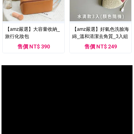
【amz嚴選】大容量收納_
【amz嚴選】好氣色洗臉海
旅行化妝包
綿_溫和清潔去角質_3入組
售價 NT$ 390
售價 NT$ 249