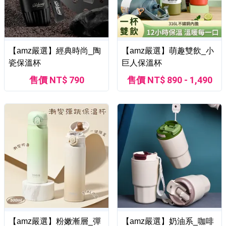
【amz嚴選】經典時尚_陶
【amz嚴選】萌趣雙飲_小
瓷保溫杯
巨人保溫杯
售價 NT$ 790
售價 NT$ 890 - 1,490
【amz嚴選】粉嫩漸層_彈
【amz嚴選】奶油系_咖啡