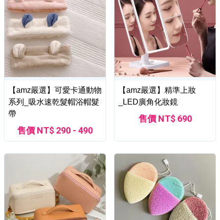
【amz嚴選】可愛卡通動物
【amz嚴選】精準上妝
系列_吸水速乾髮帽浴帽髮
_LED廣角化妝鏡
帶
售價 NT$ 690
售價 NT$ 290 - 490