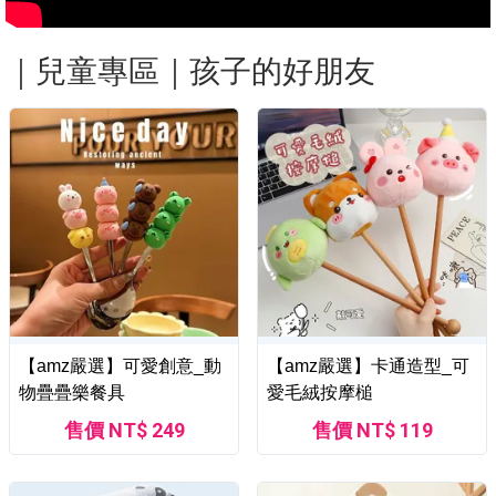
｜兒童專區｜孩子的好朋友
【amz嚴選】可愛創意_動
【amz嚴選】卡通造型_可
物疊疊樂餐具
愛毛絨按摩槌
售價 NT$ 249
售價 NT$ 119